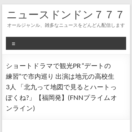
コ
ニュースドンドン７７７
ン
テ
ン
オールジャンル、雑多なニュースをどんどん配信します
ツ
へ
ス
メ
キ
ニ
ッ
ュ
プ
ー
ショートドラマで観光PR “デートの
練習”で市内巡り 出演は地元の高校生
3人 「北九って地図で見るとハートっ
ぽくね?」【福岡発】(FNNプライムオ
ンライン)