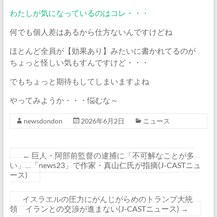
わたしが気になっているのはコレ・・・
何でも個人差はあるから仕方ないんですけどね
ほとんど全員が【効果あり】みたいに書かれてるのが
ちょっと怪しい気もすんですけど・・・
でもちょっと期待もしてしまいますよね
やってみようか・・・悩むな～
newsdondon
2026年6月2日
ニュース
←
巨人・阿部前監督の逮捕に「不可解なことが多
い」…「news23」で作家・真山仁氏が指摘(J-CASTニュ
ース)
イスラエルの圧力にがんじがらめのトランプ大統
領 イランとの交渉が進まない(J-CASTニュース)
→