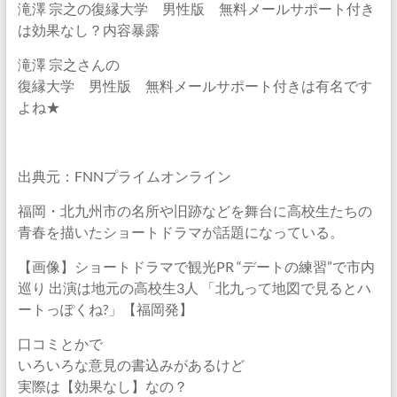
滝澤 宗之の復縁大学 男性版 無料メールサポート付き
は効果なし？内容暴露
滝澤 宗之さんの
復縁大学 男性版 無料メールサポート付きは有名です
よね★
出典元：FNNプライムオンライン
福岡・北九州市の名所や旧跡などを舞台に高校生たちの
青春を描いたショートドラマが話題になっている。
【画像】ショートドラマで観光PR “デートの練習”で市内
巡り 出演は地元の高校生3人 「北九って地図で見るとハ
ートっぽくね?」【福岡発】
口コミとかで
いろいろな意見の書込みがあるけど
実際は【効果なし】なの？