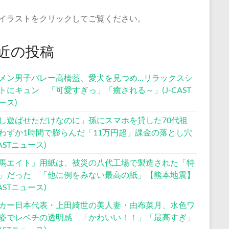
イラストをクリックしてご覧ください。
近の投稿
メン男子バレー高橋藍、愛犬を見つめ…リラックスシ
トにキュン 「可愛すぎっ」「癒される～」(J-CAST
ース)
し遊ばせただけなのに」孫にスマホを貸した70代祖
わずか1時間で膨らんだ「11万円超」課金の落とし穴
CASTニュース)
馬エイト」用紙は、被災の八代工場で製造された「特
」だった 「他に例をみない最高の紙」【熊本地震】
CASTニュース)
カー日本代表・上田綺世の美人妻・由布菜月、水色ワ
姿でレベチの透明感 「かわいい！！」「最高すぎ」