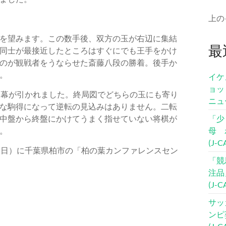
上の
を望みます。この数手後、双方の玉が右辺に集結
最
同士が最接近したところはすぐにでも王手をかけ
のが観戦者をうならせた斎藤八段の勝着。後手か
。
イケ
ョッ
に幕が引かれました。終局図でどちらの玉にも寄り
ニュ
な駒得になって逆転の見込みはありません。二転
中盤から終盤にかけてうまく指せていない将棋が
「少
。
母 
(J-
（日）に千葉県柏市の「柏の葉カンファレンスセン
「競
注品
(J-
サッ
ンピ