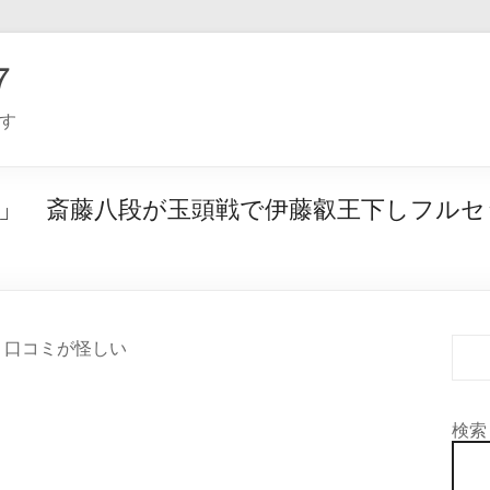
７
す
」 斎藤八段が玉頭戦で伊藤叡王下しフルセ
 口コミが怪しい
検索