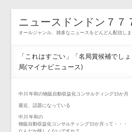
コ
ン
ニュースドンドン７７
テ
ン
オールジャンル、雑多なニュースをどんどん配信しま
ツ
へ
ス
キ
「これはすごい」「名局賞候補でしょ
ッ
プ
局(マイナビニュース)
中川 年和の物販自動収益化コンサルティング15か月
最近、話題になっている
中川 年和の
物販自動収益化コンサルティング15か月って・・・
なんだか怪しくないですか？