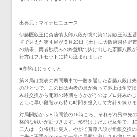
出典元：マイナビニュース
伊藤匠叡王に斎藤慎太郎八段が挑む第11期叡王戦五
ドで迎えた第４局が５月23日（土）に大阪府泉佐野
の結果、両者秒読みの終盤戦で抜け出した斎藤八段が
行方はフルセットに持ち込まれました。
■序盤はじっくりと
第３局は意表の四間飛車で一勝を返した斎藤八段は先
のひとつで、この日は両者の息が合って盤上は角交換
み桂交換から開戦の時期をうかがうのはプロ好みのじ
ともに早い段階から持ち時間を投入して方針を練りま
対局開始から８時間後の18時ごろ、それぞれ飛車先
格的な戦いが近づきます。形勢はまだまだ互角で、1
二人は一分将棋に突入。やがて斎藤八段が角銀交換の
に先に王手がかかって一気に局面は激しさを増してき