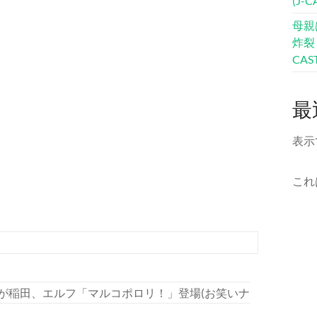
(J-
母親
炸裂
CA
最
表示
これ
が稲田、エルフ「マルコポロリ！」登場(お笑いナ