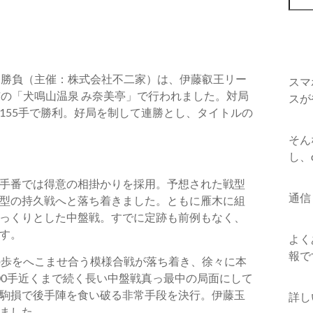
番勝負（主催：株式会社不二家）は、伊藤叡王リー
スマ
市の「犬鳴山温泉 み奈美亭」で行われました。対局
スが
155手で勝利。好局を制して連勝とし、タイトルの
そん
し、
手番では得意の相掛かりを採用。予想された戦型
通信
型の持久戦へと落ち着きました。ともに雁木に組
っくりとした中盤戦。すでに定跡も前例もなく、
す。
よく
報で
の歩をへこませ合う模様合戦が落ち着き、徐々に本
00手近くまで続く長い中盤戦真っ最中の局面にして
駒損で後手陣を食い破る非常手段を決行。伊藤玉
詳し
ました。