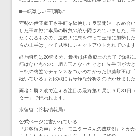
■一転激しい玉頭戦に
守勢の伊藤叡王も手筋を駆使して反撃開始、攻め合い
した玉頭戦に本局の勝負の綾が隠されていました。玉
たくなるものの、遠巻きに馬を作って玉頭に加勢した
らの王手はすべて見事にシャットアウトされています
終局時刻は20時６分、最後は伊藤叡王の投了で熱戦
筋はないものの、相入玉となったときに先手側が大き
三転の終盤でチャンスをつかめなかった伊藤叡王は「
続いている」と敗戦にも冷静な分析をのぞかせました
両者２勝２敗で迎える注目の最終第５局は５月31日
ター」で行われます。
水留啓（将棋情報局）
公式ページに書かれている
『お客様の声』とか『モニターさんの成功例』とかが
あまりにもウマくいきすぎっ！！！って印象