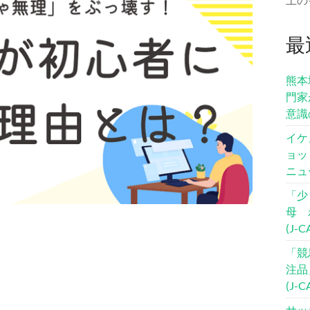
最
熊本
門家
意識
イケ
ョッ
ニュ
「少
母 
(J-
「競
注品
(J-
サッ