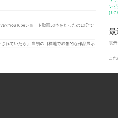
ンピ
(J-
vaでYouTubeショート動画50本をたったの10分で
最
表示
下されていたら』 当初の目標地で独創的な作品展示
これ