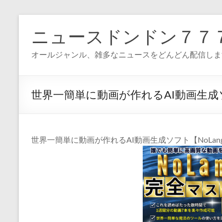
コ
ン
ニュースドンドン７７
テ
ン
オールジャンル、雑多なニュースをどんどん配信しま
ツ
へ
ス
キ
世界一簡単に動画が作れるAI動画生成ソ
ッ
プ
世界一簡単に動画が作れるAI動画生成ソフト【NoLan