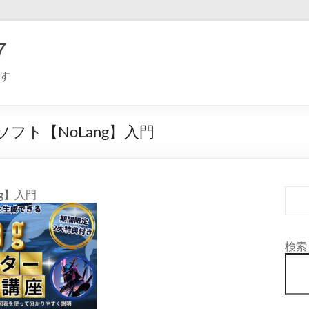
７
す
フト【NoLang】入門
g】入門
検索