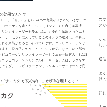
の効果なんです
スマ
ーザー」「セラム」という4つの言葉が含まれています。ニ
スが
、コラーゲンを含んだ、シワ（リンクル）に利く美容液
ンリンクルレーザーセラムにはオクラから抽出されたエキ
レーザーセラムに入っているこのオクラの成分は、年齢と
そん
くれる効能があるといわれています。ニッピコラーゲンリ
し、
きます。継続的に使うことで、シワが気になっていた部分
ッピコラーゲンリンクルレーザーセラムを一回購入すれば2
通信
もニッピコラーゲンリンクルレーザーセラムはシックな黒
んですが、ニッピコラーゲンリンクルレーザーセラムは商
よく
報で
！“サンカク”が初心者にこそ最強な理由とは？
詳し
上の