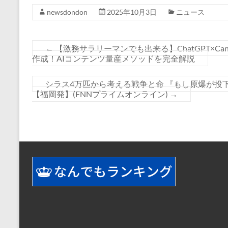
newsdondon
2025年10月3日
ニュース
←
【激務サラリーマンでも出来る】ChatGPT×Can
作成！AIコンテンツ量産メソッドを完全解説
シラス4万匹から考える戦争と命 『もし原爆が投
【福岡発】(FNNプライムオンライン)
→