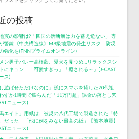
近の投稿
地震の影響は?「四国の活断層は力を蓄え危ない」 専
が警鐘《中央構造線》M8級地震の発生リスク 防災
の強化を(FNNプライムオンライン)
メン男子バレー高橋藍、愛犬を見つめ…リラックスシ
トにキュン 「可愛すぎっ」「癒される～」(J-CAST
ース)
し遊ばせただけなのに」孫にスマホを貸した70代祖
わずか1時間で膨らんだ「11万円超」課金の落とし穴
CASTニュース)
馬エイト」用紙は、被災の八代工場で製造された「特
」だった 「他に例をみない最高の紙」【熊本地震】
CASTニュース)
カー日本代表・上田綺世の美人妻・由布菜月、水色ワ