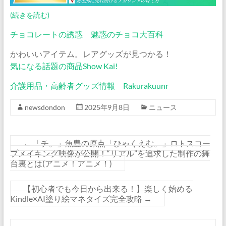
(続きを読む)
チョコレートの誘惑 魅惑のチョコ大百科
かわいいアイテム。レアグッズが見つかる！
気になる話題の商品Show Kai!
介護用品・高齢者グッズ情報 Rakurakuunr
newsdondon
2025年9月8日
ニュース
←
「チ。」魚豊の原点「ひゃくえむ。」ロトスコー
プメイキング映像が公開！“リアル”を追求した制作の舞
台裏とは(アニメ！アニメ！)
【初心者でも今日から出来る！】楽しく始める
Kindle×AI塗り絵マネタイズ完全攻略
→