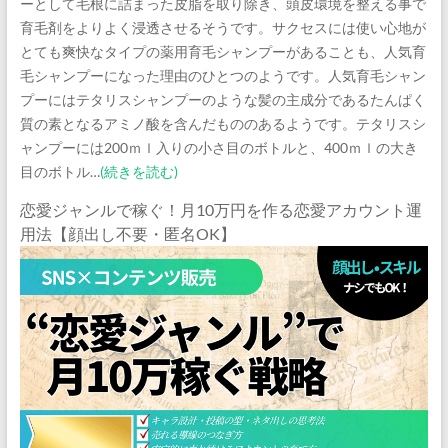
ーとして毛根に詰まった皮脂を取り除き、頭皮環境を整える事で
育毛剤をよりよく浸透させるそうです。サクセスには使い心地が
とても爽快なタイプの薬用育毛シャンプーがあることも、人気育
毛シャンプーになった理由のひとつのようです。人気育毛シャン
プーにはテタリスシャンプーのような髪の主成分であるたんぱく
質の素となるアミノ酸を含んだもののあるようです。テタリスシ
ャンプーには200ｍｌ入りの小さ目のボトルと、400ｍｌの大き
目のボトル…
(続きを読む)
恋愛ジャンルで稼ぐ！月10万円を作る恋愛アカウント運
用法【顔出し不要・匿名OK】