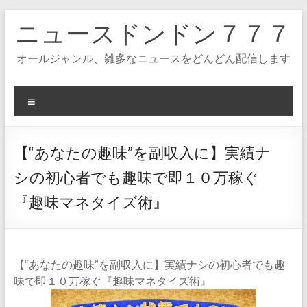
コ
ニュースドンドン７７７
ン
テ
ン
オールジャンル、雑多なニュースをどんどん配信します
ツ
へ
ス
メ
キ
ニ
ッ
ュ
プ
ー
【“あなたの趣味”を副収入に】実績ナ
シの初心者でも趣味で即１０万稼ぐ
『趣味マネタイズ術』
【“あなたの趣味”を副収入に】実績ナシの初心者でも趣
味で即１０万稼ぐ『趣味マネタイズ術』