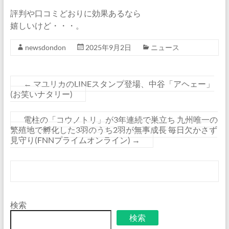
評判や口コミどおりに効果あるなら
嬉しいけど・・・。
newsdondon
2025年9月2日
ニュース
←
マユリカのLINEスタンプ登場、中谷「アヘェー」
(お笑いナタリー)
電柱の「コウノトリ」が3年連続で巣立ち 九州唯一の
繁殖地で孵化した3羽のうち2羽が無事成長 毎日欠かさず
見守り(FNNプライムオンライン)
→
検索
検索