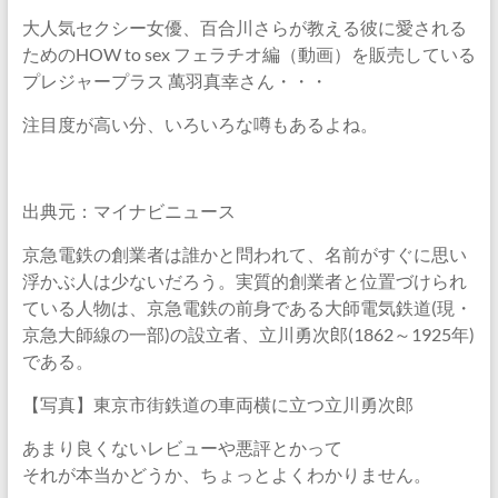
大人気セクシー女優、百合川さらが教える彼に愛される
ためのHOW to sex フェラチオ編（動画）を販売している
プレジャープラス 萬羽真幸さん・・・
注目度が高い分、いろいろな噂もあるよね。
出典元：マイナビニュース
京急電鉄の創業者は誰かと問われて、名前がすぐに思い
浮かぶ人は少ないだろう。実質的創業者と位置づけられ
ている人物は、京急電鉄の前身である大師電気鉄道(現・
京急大師線の一部)の設立者、立川勇次郎(1862～1925年)
である。
【写真】東京市街鉄道の車両横に立つ立川勇次郎
あまり良くないレビューや悪評とかって
それが本当かどうか、ちょっとよくわかりません。