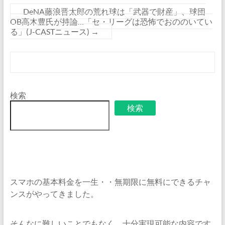
DeNA藤浪晋太郎の荒れ球は「武器で財産」、球団
OB高木豊氏が持論…「セ・リーグは恐怖でおののいてい
る」(J-CASTニュース)
→
検索
検索
スマホの基本料金を一生・・無期限に無料にできるチャ
ンスがやってきました。
そんなに難しいことでもなく、十分実現可能な内容です