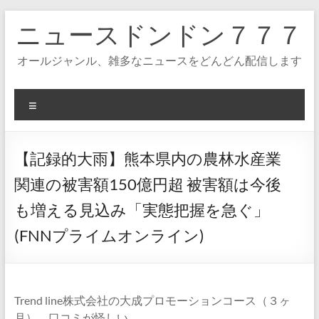
コ
ニュースドンドン７７７
ン
テ
ン
オールジャンル、雑多なニュースをどんどん配信します
ツ
へ
ス
メ
キ
ニ
ッ
ュ
プ
ー
【記録的大雨】熊本県内の農林水産業
関連の被害額150億円超 被害額は今後
も増える見込み「実態把握を急ぐ」
(FNNプライムオンライン)
Trend line株式会社の大成プロモーションコース（３ヶ
月） 口コミが怪しい