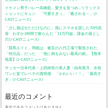
イケメン男子バレー高橋藍、愛犬を見つめ…リラックス
ショットにキュン 「可愛すぎっ」「癒される～」(J-
CASTニュース)
「少し遊ばせただけなのに」孫にスマホを貸した70代祖
母 わずか1時間で膨らんだ「11万円超」課金の落とし
穴(J-CASTニュース)
「競馬エイト」用紙は、被災の八代工場で製造された
「特注品」だった 「他に例をみない最高の紙」【熊本
地震】(J-CASTニュース)
サッカー日本代表・上田綺世の美人妻・由布菜月、水色
ワンピ姿でレベチの透明感 「かわいい！！」「最高す
ぎ」(J-CASTニュース)
最近のコメント
表示できるコメントはありません。