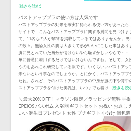
(続きを読む)
バストアップブラの使い方は人気です
バストアップブラの効果を確実に得られる使い方があったら
サイトで、こんなバストアップブラに関する質問を見つけま
て、11名もの人が解答を掲載しているではありませんか。
の数々。無論女性の胸は大きくて形がいいにこした事はあり
胸に見とれていた自分が情けないやら恥ずかしいやらで・・
単に普通に着用するだけではいけないんですね。そして、女
うのをあれこれ研究している訳です。いくらいいバストアッ
来ないという事なのでしょうか。とにかく、バストアップブ
たね。されど、そのバストアップブラの中身が脇の下や背中
ストアップブラを付けた美乳は、いつまでも着け…
(続きを読む
＼最大20%OFF！マラソン限定／ラッピング無料 
EPEIOS バスボム 入浴剤 ギフトセット お祝い お返
いい 誕生日プレゼント 女性 プチギフト 小分け 個包装