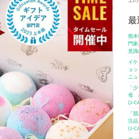
最
熊本
門家
意識
イケ
ョッ
ニュ
「少
母 
(J-
「競
注品
(J-
サッ