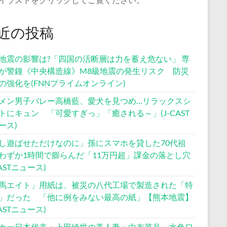
近の投稿
地震の影響は?「四国の活断層は力を蓄え危ない」 専
が警鐘《中央構造線》M8級地震の発生リスク 防災
の強化を(FNNプライムオンライン)
メン男子バレー高橋藍、愛犬を見つめ…リラックスシ
トにキュン 「可愛すぎっ」「癒される～」(J-CAST
ース)
し遊ばせただけなのに」孫にスマホを貸した70代祖
わずか1時間で膨らんだ「11万円超」課金の落とし穴
CASTニュース)
馬エイト」用紙は、被災の八代工場で製造された「特
」だった 「他に例をみない最高の紙」【熊本地震】
CASTニュース)
カー日本代表・上田綺世の美人妻・由布菜月、水色ワ