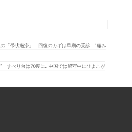
発症の「帯状疱疹」 回復のカギは早期の受診 “痛み
” すべり台は70度に…中国では留守中にひよこが