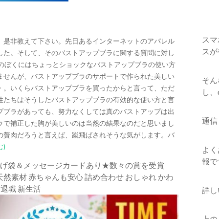
スマ
、是非教えて下さい。先日あるインターネットのアパレル
スが
した。そして、そのバストアップブラに関する質問に対し
男のぼくにはちょっとショックなバストアップブラの使い方
ませんが、バストアップブラのサポートで作られた美しい
そん
・。いくらバストアップブラを買ったからと言って、ただ
し、
性たちはそうしたバストアップブラの有効的な使い方と言
プブラがあっても、努力なくしては真のバストアップは出
通信
ラで補正した胸が美しいのは当然の結果なのだと思いまし
の贅肉だろうと言えば、蹴飛ばされそうな気がします。バ
)
よく
報で
手提げ袋＆メッセージカードあり★数々の賞を受賞
し 天然素材 赤ちゃんも安心 詰め合わせ おしゃれ かわ
 退職 新生活
詳し
上の