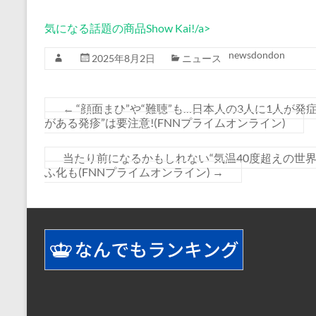
気になる話題の商品Show Kai!/a>
newsdondon
2025年8月2日
ニュース
←
“顔面まひ”や“難聴”も…日本人の3人に1人が
がある発疹”は要注意!(FNNプライムオンライン)
当たり前になるかもしれない“気温40度超えの世界
ふ化も(FNNプライムオンライン)
→