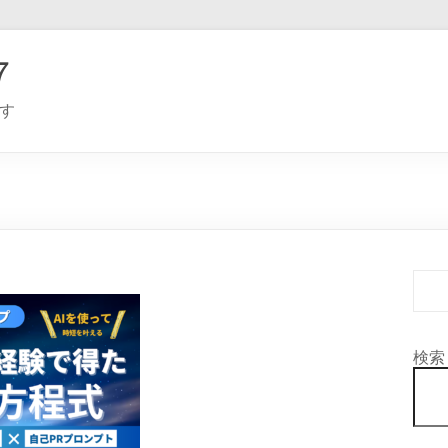
７
す
検索