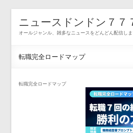
コ
ン
ニュースドンドン７７
テ
ン
オールジャンル、雑多なニュースをどんどん配信しま
ツ
へ
ス
キ
転職完全ロードマップ
ッ
プ
転職完全ロードマップ