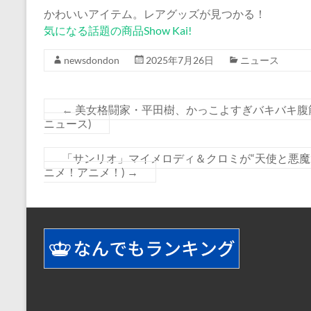
かわいいアイテム。レアグッズが見つかる！
気になる話題の商品Show Kai!
newsdondon
2025年7月26日
ニュース
←
美女格闘家・平田樹、かっこよすぎバキバキ腹筋に
ニュース)
「サンリオ」マイメロディ＆クロミが“天使と悪魔
ニメ！アニメ！)
→