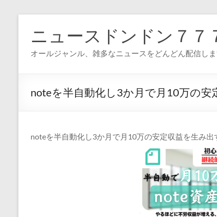
コ
ン
ニュースドンドン７７
テ
ン
オールジャンル、雑多なニュースをどんどん配信しま
ツ
へ
ス
キ
noteを半自動化し3か月で月10万の
ッ
プ
noteを半自動化し3か月で月10万の安定収益を生み出