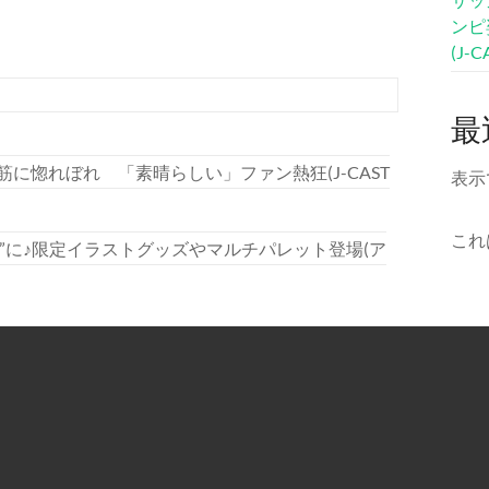
ンピ
(J-
最
惚れぼれ 「素晴らしい」ファン熱狂(J-CAST
表示
これ
”に♪限定イラストグッズやマルチパレット登場(ア