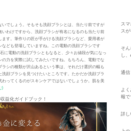
スマ
ないでしょう。そもそも洗顔ブラシとは、当たり前ですが
スが
無いわけですから、洗顔ブラシが有名になるのも当たり前
します。筆作りの匠が手がける洗顔ブラシなど、愛用者が
シなども登場していますね。この電動の洗顔ブラシです
そん
流石に電動の洗顔ブラシともなると、少々お値段が気になっ
し、
シの力を実際に試してみたいですね。もちろん、電動でな
ブラシの種類が沢山あるという事は、それだけ選択の幅も
通信
た洗顔ブラシを見つけたいところです。たかだか洗顔ブラ
代わってくるのがスキンケアではないでしょうか。肌を美
)
よく
報で
e収益化ガイドブック！
詳し
上の