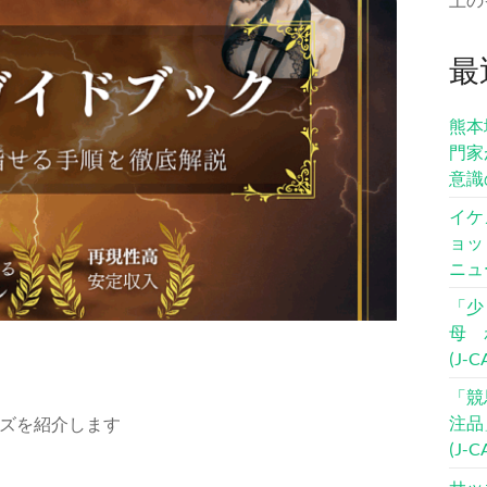
最
熊本
門家
意識
イケ
ョッ
ニュ
「少
母 
(J-
「競
注品
ズを紹介します
(J-
サッ