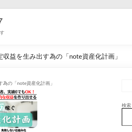
７
す
安定収益を生み出す為の「note資産化計画」
す為の「note資産化計画」
検索