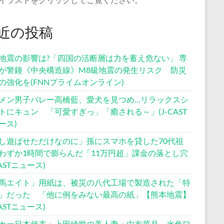
近の投稿
地震の影響は?「四国の活断層は力を蓄え危ない」 専
が警鐘《中央構造線》M8級地震の発生リスク 防災
の強化を(FNNプライムオンライン)
メン男子バレー高橋藍、愛犬を見つめ…リラックスシ
トにキュン 「可愛すぎっ」「癒される～」(J-CAST
ース)
し遊ばせただけなのに」孫にスマホを貸した70代祖
わずか1時間で膨らんだ「11万円超」課金の落とし穴
CASTニュース)
馬エイト」用紙は、被災の八代工場で製造された「特
」だった 「他に例をみない最高の紙」【熊本地震】
CASTニュース)
カー日本代表・上田綺世の美人妻・由布菜月、水色ワ