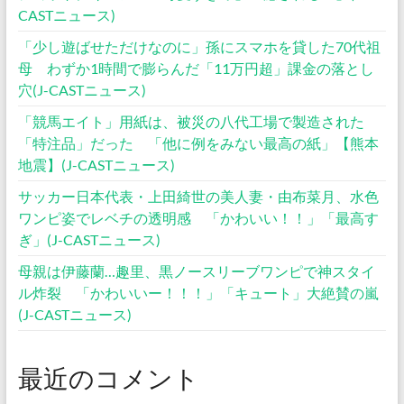
CASTニュース)
「少し遊ばせただけなのに」孫にスマホを貸した70代祖
母 わずか1時間で膨らんだ「11万円超」課金の落とし
穴(J-CASTニュース)
「競馬エイト」用紙は、被災の八代工場で製造された
「特注品」だった 「他に例をみない最高の紙」【熊本
地震】(J-CASTニュース)
サッカー日本代表・上田綺世の美人妻・由布菜月、水色
ワンピ姿でレベチの透明感 「かわいい！！」「最高す
ぎ」(J-CASTニュース)
母親は伊藤蘭…趣里、黒ノースリーブワンピで神スタイ
ル炸裂 「かわいいー！！！」「キュート」大絶賛の嵐
(J-CASTニュース)
最近のコメント