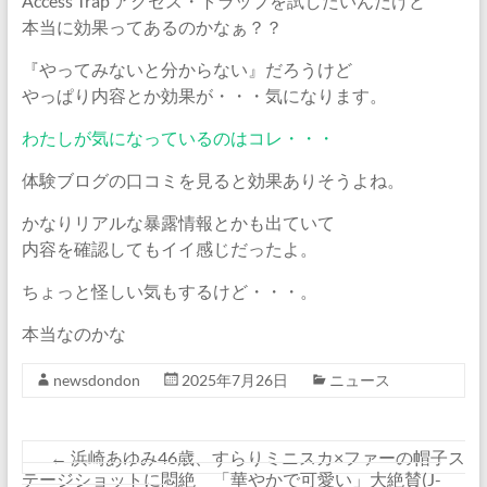
Access Trap アクセス・トラップを試したいんだけど
本当に効果ってあるのかなぁ？？
『やってみないと分からない』だろうけど
やっぱり内容とか効果が・・・気になります。
わたしが気になっているのはコレ・・・
体験ブログの口コミを見ると効果ありそうよね。
かなりリアルな暴露情報とかも出ていて
内容を確認してもイイ感じだったよ。
ちょっと怪しい気もするけど・・・。
本当なのかな
newsdondon
2025年7月26日
ニュース
←
浜崎あゆみ46歳、すらりミニスカ×ファーの帽子ス
テージショットに悶絶 「華やかで可愛い」大絶賛(J-