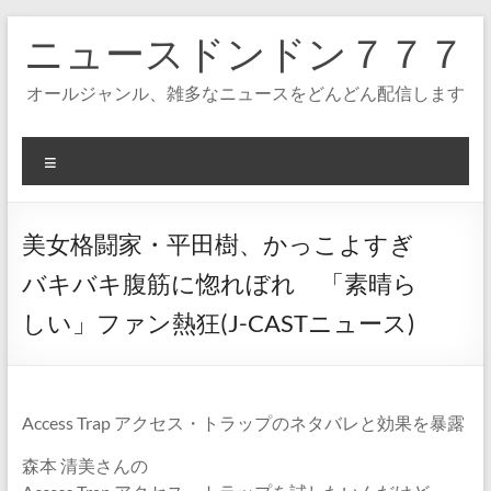
コ
ニュースドンドン７７７
ン
テ
ン
オールジャンル、雑多なニュースをどんどん配信します
ツ
へ
ス
メ
キ
ニ
ッ
ュ
プ
ー
美女格闘家・平田樹、かっこよすぎ
バキバキ腹筋に惚れぼれ 「素晴ら
しい」ファン熱狂(J-CASTニュース)
Access Trap アクセス・トラップのネタバレと効果を暴露
森本 清美さんの