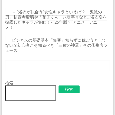
←
“浴衣が似合う”女性キャラといえば？「鬼滅の
刃」甘露寺蜜璃や「花子くん」八尋寧々など…浴衣姿を
披露したキャラが集結！＜25年版＞(アニメ！アニ
メ！)
ビジネスの基礎基本「集客」知らずに稼ごうとして
ない？初心者こそ知るべき「三種の神器」その①集客フ
ェーズ
→
検索
検索