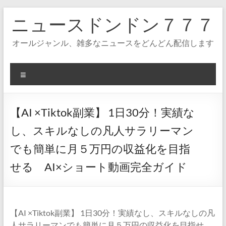
コ
ニュースドンドン７７７
ン
テ
ン
オールジャンル、雑多なニュースをどんどん配信します
ツ
へ
ス
メ
キ
ニ
ッ
ュ
プ
ー
【AI ×Tiktok副業】 1日30分！実績な
し、スキルなしの凡人サラリーマン
でも簡単に月５万円の収益化を目指
せる AI×ショート動画完全ガイド
【AI ×Tiktok副業】 1日30分！実績なし、スキルなしの凡
人サラリーマンでも簡単に月５万円の収益化を目指せ