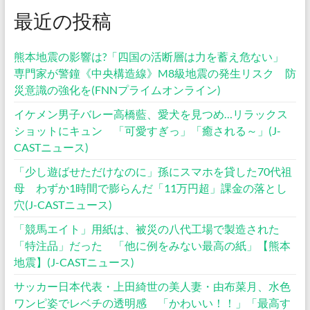
最近の投稿
熊本地震の影響は?「四国の活断層は力を蓄え危ない」
専門家が警鐘《中央構造線》M8級地震の発生リスク 防
災意識の強化を(FNNプライムオンライン)
イケメン男子バレー高橋藍、愛犬を見つめ…リラックス
ショットにキュン 「可愛すぎっ」「癒される～」(J-
CASTニュース)
「少し遊ばせただけなのに」孫にスマホを貸した70代祖
母 わずか1時間で膨らんだ「11万円超」課金の落とし
穴(J-CASTニュース)
「競馬エイト」用紙は、被災の八代工場で製造された
「特注品」だった 「他に例をみない最高の紙」【熊本
地震】(J-CASTニュース)
サッカー日本代表・上田綺世の美人妻・由布菜月、水色
ワンピ姿でレベチの透明感 「かわいい！！」「最高す