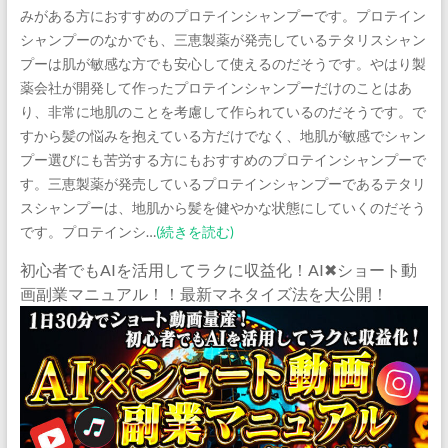
みがある方におすすめのプロテインシャンプーです。プロテイン
シャンプーのなかでも、三恵製薬が発売しているテタリスシャン
プーは肌が敏感な方でも安心して使えるのだそうです。やはり製
薬会社が開発して作ったプロテインシャンプーだけのことはあ
り、非常に地肌のことを考慮して作られているのだそうです。で
すから髪の悩みを抱えている方だけでなく、地肌が敏感でシャン
プー選びにも苦労する方にもおすすめのプロテインシャンプーで
す。三恵製薬が発売しているプロテインシャンプーであるテタリ
スシャンプーは、地肌から髪を健やかな状態にしていくのだそう
です。プロテインシ…
(続きを読む)
初心者でもAIを活用してラクに収益化！AI✖︎ショート動
画副業マニュアル！！最新マネタイズ法を大公開！