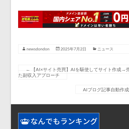
newsdondon
2025年7月2日
ニュース
←
【AI×サイト売買】AIを駆使してサイト作成
た副収入アプローチ
AIブログ記事自動作