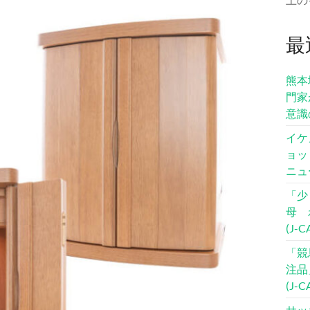
最
熊本
門家
意識
イケ
ョッ
ニュ
「少
母 
(J-
「競
注品
(J-
サッ