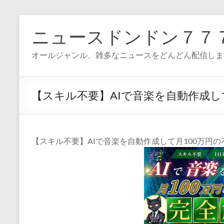
コ
ン
ニュースドンドン７７
テ
ン
オールジャンル、雑多なニュースをどんどん配信しま
ツ
へ
ス
キ
【スキル不要】AIで音楽を自動作成し
ッ
プ
【スキル不要】AIで音楽を自動作成して月100万円