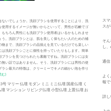
スマ
はないでしょうか。洗顔ブラシを使用することにより、洗
スが
を使用するイメージが無いからといって、男性が石鹸でゴ
。もちろん男性にも洗顔ブラシ使用者はいるかもしれませ
ょう。洗顔ブラシとは、肌を美しく保ちたい人のための補
そん
の物まで、洗顔ブラシの品揃えを見ているだけでも楽しい
し、
には洗顔ブラシごとに個性を持っていたりもします。簡単
顔ブラシを見つけられたら素敵ですね。洗顔ブラシには女
通信
の無い話ではありません。そう、洗顔ブラシには男性の使
ブラシ最大の特徴は、クリーミーでキメの細かい泡を作り
読む)
よく
報で
13号 マリー 仏壇 モダン ミニ ミニ仏壇 国産仏壇 く
ア仏壇 マンション リビング仏壇 小型仏壇 上置仏壇 お
詳し
上の