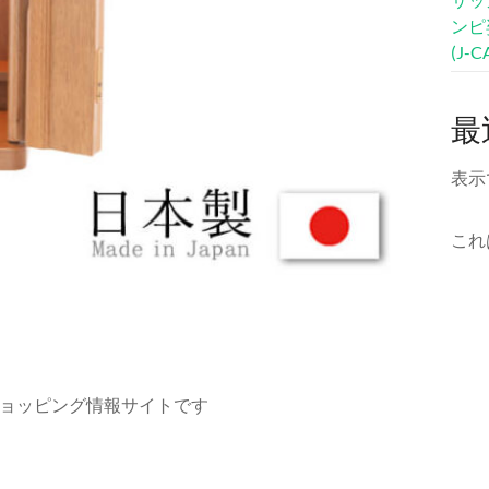
ンピ
(J-
最
表示
これ
ョッピング情報サイトです