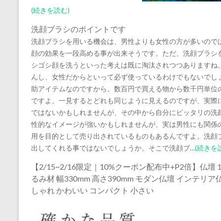
(続きを読む)
洗顔ブラシのポイントです
洗顔ブラシを用いる機会は、男性よりも女性の方が多いので
顔の効果を一段高める事が出来そうです。ただ、洗顔ブラシ
シゴシ顔を洗うといった考えは既に淘汰されつつありますね
んし、女性だからといって必ず使っているわけでもないでし
助アイテムなのですから。数百円で買える物から数千円単位
ですよ。一見するとどれも同じように見えるのですが、実際
ではないかもしれませんが、その中から自分にピッタリの洗
性的なイメージが強いかもしれませんが、実は男性にも関係
用を目的として売り出されているものもあるんですよ。洗顔
出してくれる事ではないでしょうか。そこで洗顔ブ…
(続きを
【2/15~2/16限定｜10%クーポン配布中+P2倍】仏壇 
るみ材 幅330mm 高さ390mm モダン仏壇 インテリ
しゃれ かわいい コンパクト 小さい