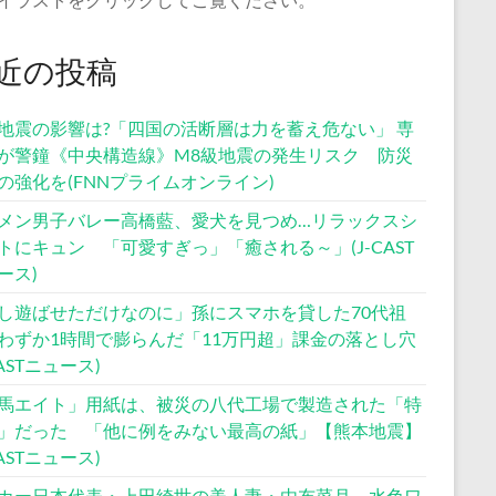
近の投稿
地震の影響は?「四国の活断層は力を蓄え危ない」 専
が警鐘《中央構造線》M8級地震の発生リスク 防災
の強化を(FNNプライムオンライン)
メン男子バレー高橋藍、愛犬を見つめ…リラックスシ
トにキュン 「可愛すぎっ」「癒される～」(J-CAST
ース)
し遊ばせただけなのに」孫にスマホを貸した70代祖
わずか1時間で膨らんだ「11万円超」課金の落とし穴
CASTニュース)
馬エイト」用紙は、被災の八代工場で製造された「特
」だった 「他に例をみない最高の紙」【熊本地震】
CASTニュース)
カー日本代表・上田綺世の美人妻・由布菜月、水色ワ