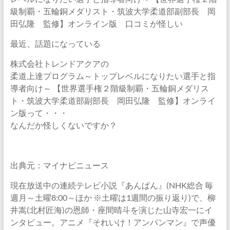
級制覇・五輪銅メダリスト・筑波大学柔道部副部長 岡
田弘隆 監修】オンライン版 口コミが怪しい
最近、話題になっている
株式会社トレンドアクアの
柔道上達プログラム～トップレベルになりたい選手と指
導者向け～ 【世界選手権２階級制覇・五輪銅メダリス
ト・筑波大学柔道部副部長 岡田弘隆 監修】オンライ
ン版って・・・
なんだか怪しくないですか？
出典元：マイナビニュース
現在放送中の連続テレビ小説『あんぱん』(NHK総合 毎
週月～土曜8:00～ほか ※土曜は1週間の振り返り)で、柳
井嵩(北村匠海)の恩師・座間晴斗を演じた山寺宏一にイ
ンタビュー。アニメ『それいけ！アンパンマン』で声優