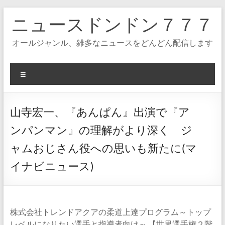
コ
ニュースドンドン７７７
ン
テ
ン
オールジャンル、雑多なニュースをどんどん配信します
ツ
へ
ス
メ
キ
ニ
ッ
ュ
プ
ー
山寺宏一、『あんぱん』出演で『ア
ンパンマン』の理解がより深く ジ
ャムおじさん役への思いも新たに(マ
イナビニュース)
株式会社トレンドアクアの柔道上達プログラム～トップ
レベルになりたい選手と指導者向け～ 【世界選手権２階