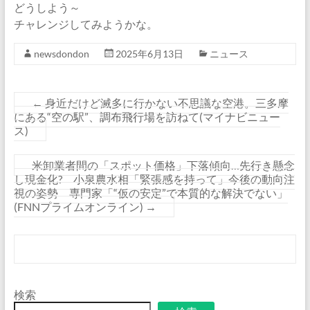
どうしよう～
チャレンジしてみようかな。
newsdondon
2025年6月13日
ニュース
←
身近だけど滅多に行かない不思議な空港。三多摩
にある“空の駅”、調布飛行場を訪ねて(マイナビニュー
ス)
米卸業者間の「スポット価格」下落傾向…先行き懸念
し現金化? 小泉農水相「緊張感を持って」今後の動向注
視の姿勢 専門家「“仮の安定”で本質的な解決でない」
(FNNプライムオンライン)
→
検索