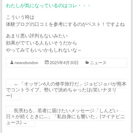
わたしが気になっているのはコレ・・・
こういう時は
体験ブログの口コミを参考にするのがベスト！ですよね
あまり悪い評判もないみたい
効果がでている人もいそうだから
やってみてもいいかもしれないな～
newsdondon
2025年4月10日
ニュース
←
「オッサン6人の修学旅行だ」ジョビジョバが熊本
でコントライブ、勢いで決めちゃった(お笑いナタリ
ー)
長濱ねる、若者に届けたいメッセージ「しんどい
日々が続くときに…」「私自身にも響いた」(マイナビニ
ュース)
→