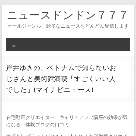
コ
ニュースドンドン７７７
ン
テ
ン
オールジャンル、雑多なニュースをどんどん配信します
ツ
へ
ス
メ
キ
ニ
ッ
ュ
プ
ー
岸井ゆきの、ベトナムで知らないお
じさんと美術館満喫「すごくいい人
でした」(マイナビニュース)
在宅動画クリエイター キャリアアップ講座の効果が気
になる！体験ブログの口コミ