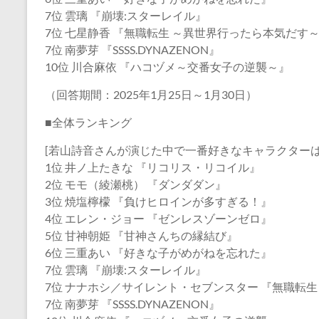
7位 雲璃 『崩壊:スターレイル』
7位 七星静香 『無職転生 ～異世界行ったら本気だす
7位 南夢芽 『SSSS.DYNAZENON』
10位 川合麻依 『ハコヅメ～交番女子の逆襲～』
（回答期間：2025年1月25日～1月30日）
■全体ランキング
[若山詩音さんが演じた中で一番好きなキャラクターは
1位 井ノ上たきな 『リコリス・リコイル』
2位 モモ（綾瀬桃） 『ダンダダン』
3位 焼塩檸檬 『負けヒロインが多すぎる！』
4位 エレン・ジョー 『ゼンレスゾーンゼロ』
5位 甘神朝姫 『甘神さんちの縁結び』
6位 三重あい 『好きな子がめがねを忘れた』
7位 雲璃 『崩壊:スターレイル』
7位 ナナホシ／サイレント・セブンスター 『無職転
7位 南夢芽 『SSSS.DYNAZENON』