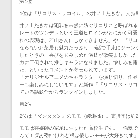
第1位
1位は『リコリス・リコイル』の井ノ上たきな。支持
井ノ上たきなは犯罪を未然に防ぐリコリスと呼ばれる
レートのツンデレという王道ヒロインがとにかく可愛
れの表現は、若山さんにしかできません」や「『リコ
ならないお芝居も魅力たっぷり。6話で千束にジャン
したときの、喜びを噛みしめた演技が微笑ましかった
力に圧倒されて推しキャラになりました。憎しみを露
た」といったコメントが寄せられています。
「オリジナルアニメのキャラクターを演じ切り、作品
ーも楽しみにしています」と新作「『リコリス・リコイル』Frien
ている話題作からランクインしました。
第2位
2位は『ダンダダン』のモモ（綾瀬桃）。支持率は約2
モモは霊媒師の家系に生まれた高校生です。「強気で
んて！ 気が強いけれど根は優しいモモが大好きです