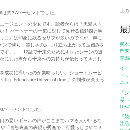
上の
率は約37パーセントでした。
エージェントの少女です。読者からは「黒髪スト
最
い！ パートナーの千束に対して見せる信頼感と照
リコ』は印象に残るセリフが多いのですが、声に
熊本
ケンで勝ち、嬉しさのあまり立ち上がって足踏みを
門家
です」、「12話で千束のためにキレたシーンの迫
意識
わにした声から千束への気持ちが伝わってきまし
イケ
を成功に導いたのが素晴らしい。ショートムービ
ョッ
ds are thieves of time.」の制作が決まっ
ニュ
「少
母 
(J-
0パーセントでした。
「競
口の悪いギャルの声がここまでハマる人がいるな
注品
」や「喜怒哀楽の表現が秀逸で、可愛らしさやコミ