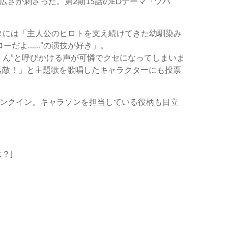
さが刺さった。第2期15話のEDテーマ『ツバ
ヒナタには「主人公のヒロトを支え続けてきた幼馴染み
ローだよ……”の演技が好き」。
くん”と呼びかける声が可憐でクセになってしまいま
素敵！」と主題歌を歌唱したキャラクターにも投票
ンクイン。キャラソンを担当している役柄も目立
？]