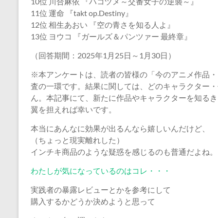
10位 川合麻依 『ハコヅメ～交番女子の逆襲～』
11位 運命 『takt op.Destiny』
12位 相生あおい 『空の青さを知る人よ』
13位 ヨウコ 『ガールズ＆パンツァー 最終章』
（回答期間：2025年1月25日～1月30日）
※本アンケートは、読者の皆様の「今のアニメ作品・
査の一環です。結果に関しては、どのキャラクター・
ん。本記事にて、新たに作品やキャラクターを知るき
翼を担えれば幸いです。
本当にあんなに効果が出るんなら嬉しいんだけど、
（ちょっと現実離れした）
インチキ商品のような疑惑を感じるのも普通だよね。
わたしが気になっているのはコレ・・・
実践者の暴露レビューとかを参考にして
購入するかどうか決めようと思って