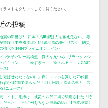
イラストをクリックしてご覧ください。
近の投稿
地震の影響は?「四国の活断層は力を蓄え危ない」 専
が警鐘《中央構造線》M8級地震の発生リスク 防災
の強化を(FNNプライムオンライン)
メン男子バレー高橋藍、愛犬を見つめ…リラックスシ
トにキュン 「可愛すぎっ」「癒される～」(J-CAST
ース)
し遊ばせただけなのに」孫にスマホを貸した70代祖
わずか1時間で膨らんだ「11万円超」課金の落とし穴
CASTニュース)
馬エイト」用紙は、被災の八代工場で製造された「特
」だった 「他に例をみない最高の紙」【熊本地震】