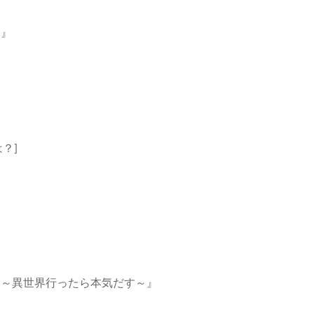
～』
？]
生 ～異世界行ったら本気だす～』