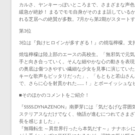
カルさ、ヤンキーっぽいところまで、さまざまな声色
緩急が絶妙！ まるでモモ自身がそのまま話している
れる芝居への絶賛が多数。7月から第2期がスタート
第3位
3位は『負けヒロインが多すぎる！』の焼塩檸檬。支
焼塩檸檬は陸上部のエースの高校生。「無邪気で元気
手と向き合っていく。そんな細やかな心の動きを表現
の奥底は傷つきやすい繊細な少女を見事に演じていたから。
キーな歌声もピッタリだった」、「もともと若山さん
で、さらに心を射貫かれた……！」とボーイッシュな
■そのほかのコメントをご紹介！
『SSSS.DYNAZENON』南夢芽には「気だるげ
ステリアスなだけでなく、物語が進むにつれてさまざ
長を感じました」。
『無職転生 ～異世界行ったら本気だす～』ナナホシ