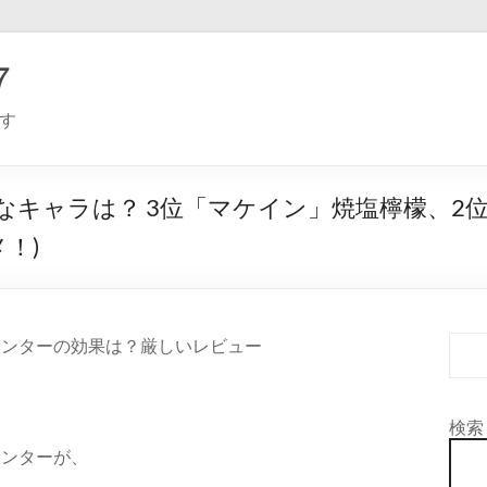
７
す
なキャラは？ 3位「マケイン」焼塩檸檬、2
！)
ハンターの効果は？厳しいレビュー
検索
ハンターが、