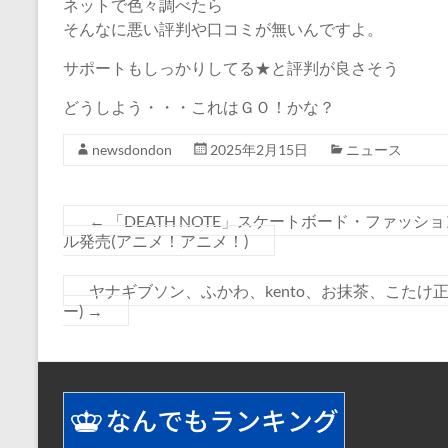
ネットで色々調べたら
そんなに悪い評判や口コミが無いんですよ。
サポートもしっかりしてる★と評判が良さそう
どうしよう・・・これはＧＯ！かな？
newsdondon
2025年2月15日
ニュース
←
「DEATH NOTE」スケートボード・ファッ
ル発売(アニメ！アニメ！)
ヤナギブソン、ふかわ、kento、お抹茶、こたけ
ー)
→