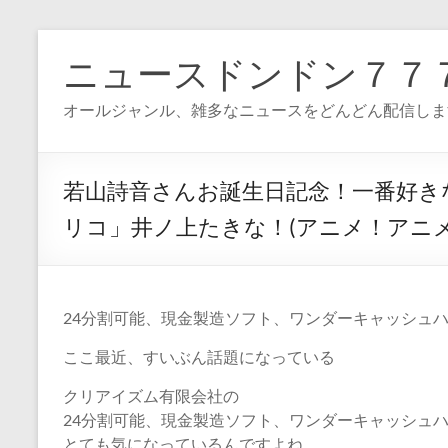
コ
ン
ニュースドンドン７７
テ
ン
オールジャンル、雑多なニュースをどんどん配信しま
ツ
へ
ス
キ
若山詩音さんお誕生日記念！一番好き
ッ
プ
リコ」井ノ上たきな！(アニメ！アニメ
24分割可能、現金製造ソフト、ワンダーキャッシュ
ここ最近、すいぶん話題になっている
クリアイズム有限会社の
24分割可能、現金製造ソフト、ワンダーキャッシュ
とても気になっているんですよね。