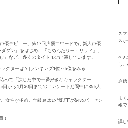
スマ
スが
声優デビュー。第17回声優アワードでは新人声優
ダンダダン』をはじめ、『もめんたりー・リリィ』、
び』など、多くのタイトルに出演しています。
そん
し、
ラクターは？]ランキング1位～5位をみる
込めて「演じた中で一番好きなキャラクター
通信
日から1月30日までのアンケート期間中に355人
よく
で、女性が多め。年齢層は19歳以下が約35パーセン
報で
目！
詳し