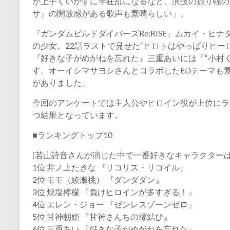
が上手くいかずに半狂乱になるなど、演技の振り幅の広
サ』の開放感がある歌声も素晴らしい」。
『ガンダムビルドダイバーズRe:RISE』ムカイ・
の少女。22話ラストで見せた“ヒロトはやっぱりヒー
『好きな子がめがねを忘れた』三重あいには「“小村
す。オーイシマサヨシさんとコラボしたEDテーマも
がありました。
今回のアンケートでは主人公やヒロイン役が上位にラ
つ結果となっています。
■ランキングトップ10
[若山詩音さんが演じた中で一番好きなキャラクターは
1位 井ノ上たきな 『リコリス・リコイル』
2位 モモ（綾瀬桃） 『ダンダダン』
3位 焼塩檸檬 『負けヒロインが多すぎる！』
4位 エレン・ジョー 『ゼンレスゾーンゼロ』
5位 甘神朝姫 『甘神さんちの縁結び』
6位 三重あい 『好きな子がめがねを忘れた』