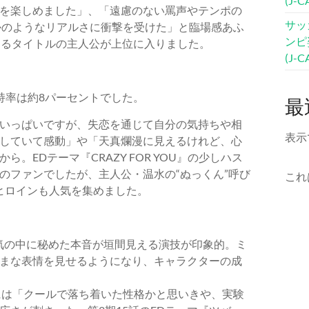
(J-
を楽しめました」、「遠慮のない罵声やテンポの
サッ
かのようなリアルさに衝撃を受けた」と臨場感あふ
ンピ
するタイトルの主人公が上位に入りました。
(J-
持率は約8パーセントでした。
最
いっぱいですが、失恋を通じて自分の気持ちや相
表示
していて感動」や「天真爛漫に見えるけれど、心
EDテーマ『CRAZY FOR YOU』の少しハス
のファンでしたが、主人公・温水の“ぬっくん”呼び
これ
ヒロインも人気を集めました。
な雰囲気の中に秘めた本音が垣間見える演技が印象的。ミ
まな表情を見せるようになり、キャラクターの成
には「クールで落ち着いた性格かと思いきや、実験